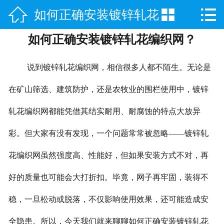



如何正确安装镀锌轧花
网站首页

如何正确安装镀锌轧花编织网？
产品中心
编织网？
新闻中心
说到镀锌轧花编织网，相信很多人都不陌生。无论是
公司简介
在矿山筛选、建筑防护，还是农牧业的围栏使用中，镀锌
轧花编织网都能凭借其结实耐用、耐腐蚀的特点大放异
厂房实景
彩。但大家有没有发现，一个问题常常被忽略——镀锌轧
联系我们
花编织网虽然强度高、性能好，但如果安装方式不对，再
好的质量也可能会大打折扣。毕竟，网子再牢固，装得不
稳，一旦松动或脱落，不仅影响使用效果，还可能造成安
全隐患。所以，今天我们就来聊聊如何正确安装镀锌轧花